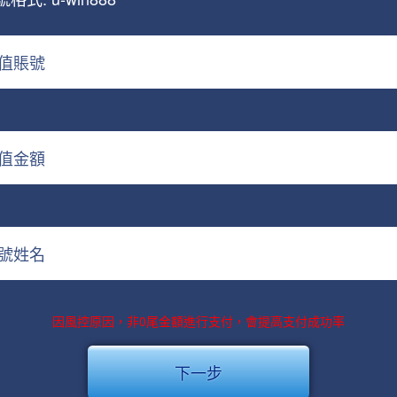
值賬號
值金額
號姓名
因風控原因，非0尾金額進行支付，會提高支付成功率