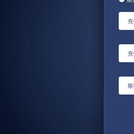
充
充
賬