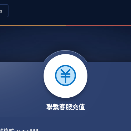
頁
聯繫客服充值
格式: u-win888